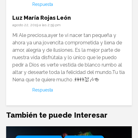
Respuesta
Luz María Rojas León
agosto 22, 2019 a las 2:59 pm
Mi Ale preciosa,ayer te vi nacer tan pequeña y
ahora ya una jovencita comprometida y llena de
amor, alegría y de ilusiones. Es la mejor parte de
nuestra vida disfrútala y lo único que le puedo
pedir a Dios es verte vestida de blanco rumbo al
altar y desearte toda la felicidad del mundo.Tu tía
Nena que te quiere mucho .👫👬💒🎶🍻
Respuesta
También te puede Interesar