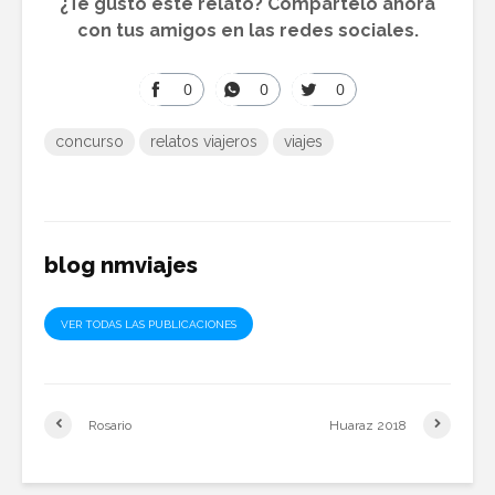
¿Te gustó este relato? Compártelo ahora
con tus amigos en las redes sociales.
0
0
0
Share
Share
Share
on
on
on
concurso
relatos viajeros
viajes
Facebook
WhatsApp
Twitter
blog nmviajes
VER TODAS LAS PUBLICACIONES
Rosario
Huaraz 2018