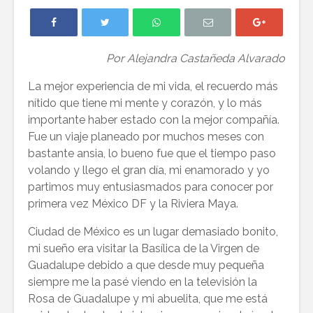
Viajeros: lee las
familia 
historias y vota
consejos
por tu favorita
para ahor
disfrutar
Por Alejandra Castañeda Alvarado
Viajar con niños
viaje
en avión 2026:
La mejor experiencia de mi vida, el recuerdo más
guía completa
Viajar co
nítido que tiene mi mente y corazón, y lo más
para padres
mascota
importante haber estado con la mejor compañía.
primerizos y
avión 20
Fue un viaje planeado por muchos meses con
frecuentes
lo que n
saber an
bastante ansia, lo bueno fue que el tiempo paso
volar con
volando y llego el gran día, mi enamorado y yo
o gato
partimos muy entusiasmados para conocer por
primera vez México DF y la Riviera Maya.
Ciudad de México es un lugar demasiado bonito,
mi sueño era visitar la Basílica de la Virgen de
Guadalupe debido a que desde muy pequeña
siempre me la pasé viendo en la televisión la
Rosa de Guadalupe y mi abuelita, que me está