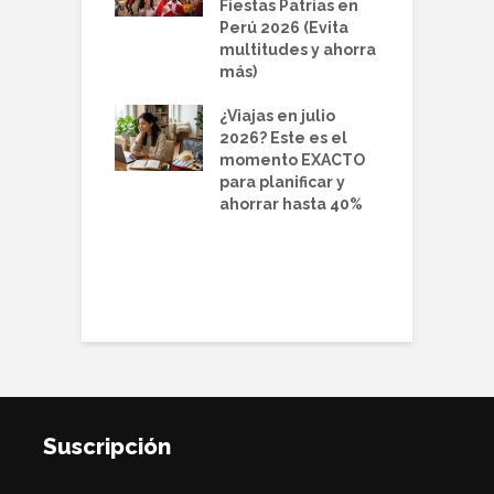
 los lugares
Fiestas Patrias en
i
ebes reservar
Perú 2026 (Evita
r
 que se
multitudes y ahorra
e
en
más)
D
¿Viajas en julio
d
2026? Este es el
2
momento EXACTO
o
para planificar y
q
ahorrar hasta 40%
 para el Día
 Madre 2026:
 únicas para
enderla
Suscripción