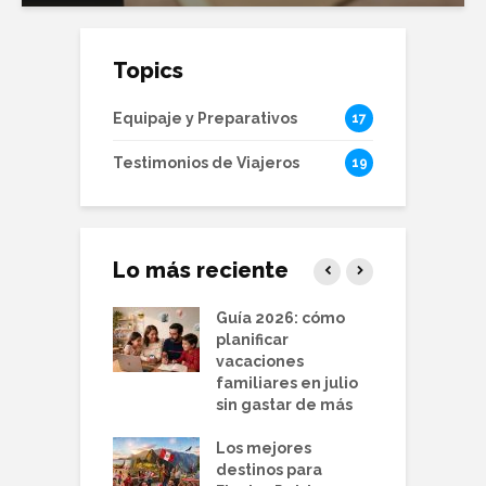
Topics
Equipaje y Preparativos
17
Testimonios de Viajeros
19
Lo más reciente
r barato en
Guía 2026: cómo
T
 guía para
planificar
b
echar la
vacaciones
q
rada baja y
familiares en julio
v
ar más
sin gastar de más
d
nos para viajar
Los mejores
P
lio 2026 desde
destinos para
v