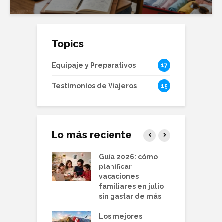
Topics
Equipaje y Preparativos
17
Testimonios de Viajeros
19
Lo más reciente
r barato en
Guía 2026: cómo
T
 guía para
planificar
b
echar la
vacaciones
q
rada baja y
familiares en julio
v
ar más
sin gastar de más
d
nos para viajar
Los mejores
P