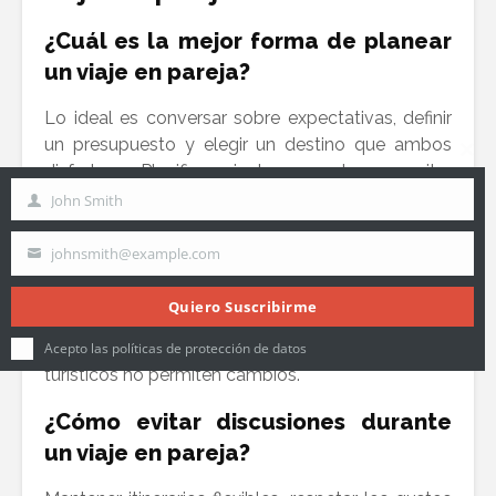
¿Cuál es la mejor forma de planear
un viaje en pareja?
Lo ideal es conversar sobre expectativas, definir
un presupuesto y elegir un destino que ambos
Clo
disfruten. Planificar juntos ayuda a evitar
this
conflictos durante el viaje.
John Smith
Apellidos
mo
¿Es buena idea sorprender a tu
johnsmith@example.com
Email
pareja con un viaje?
Quiero Suscribirme
Sí, pero es importante asegurarse de que tenga
disponibilidad en las fechas. Muchos paquetes
Acepto las políticas de protección de datos
turísticos no permiten cambios.
¿Cómo evitar discusiones durante
un viaje en pareja?