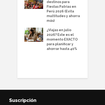
lio 2026 desde
destinos para
v
 los lugares
Fiestas Patrias en
i
ebes reservar
Perú 2026 (Evita
r
 que se
multitudes y ahorra
e
en
más)
D
¿Viajas en julio
d
2026? Este es el
2
momento EXACTO
o
para planificar y
q
ahorrar hasta 40%
 para el Día
 Madre 2026:
 únicas para
enderla
Suscripción