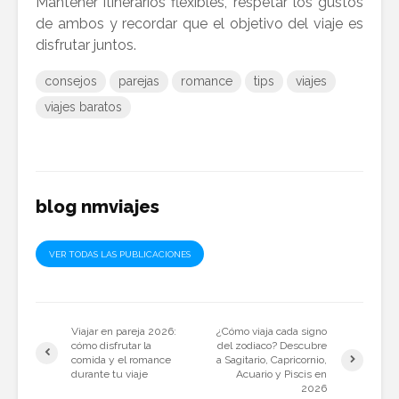
Mantener itinerarios flexibles, respetar los gustos
de ambos y recordar que el objetivo del viaje es
disfrutar juntos.
consejos
parejas
romance
tips
viajes
viajes baratos
blog nmviajes
VER TODAS LAS PUBLICACIONES
Viajar en pareja 2026:
¿Cómo viaja cada signo
cómo disfrutar la
del zodiaco? Descubre
comida y el romance
a Sagitario, Capricornio,
durante tu viaje
Acuario y Piscis en
2026