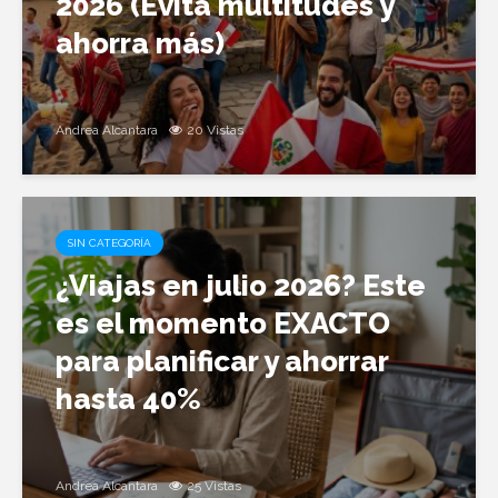
2026 (Evita multitudes y
ahorra más)
Andrea Alcantara
20 Vistas
SIN CATEGORÍA
¿Viajas en julio 2026? Este
es el momento EXACTO
para planificar y ahorrar
hasta 40%
Andrea Alcantara
25 Vistas