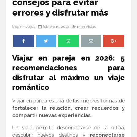
consejos para evitar
Viajeros: lee las
familia 
errores y disfrutar más
historias y vota
consejos
por tu favorita
para ahor
disfrutar
blog nmviajes
febrero 19, 2019
1.533 Vistas
Viajar con niños
viaje
en avión 2026:
guía completa
Viajar co
para padres
mascota
primerizos y
avión 20
Viajar en pareja en 2026: 5
frecuentes
lo que n
recomendaciones para
saber an
volar con
disfrutar al máximo un viaje
o gato
romántico
Viajar en pareja es una de las mejores formas de
fortalecer la relación, crear recuerdos y
compartir nuevas experiencias
.
Un viaje permite desconectarse de la rutina,
descubrir nuevos destinos y
reconectarse